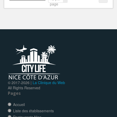
page
© 2017-
2026 |
La Clinique du Web
All Rights Reserved
Pages
Accueil
Liste des établissements