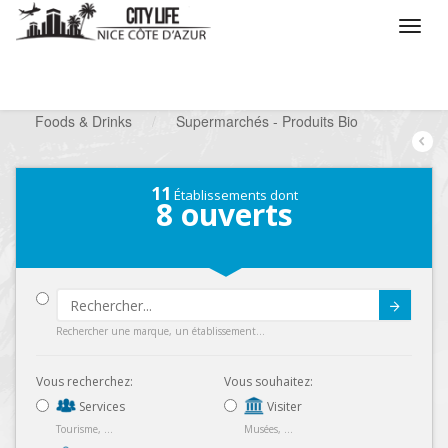
/
Que voulez vous faire ?
/
Chercher un commerce
/
Foods & Drinks
/
Supermarchés - Produits Bio
11
Établissements dont
8
ouverts
Submit
Rechercher une marque, un établissement...
Vous recherchez:
Vous souhaitez:
Services
Visiter
Tourisme, ...
Musées, ...