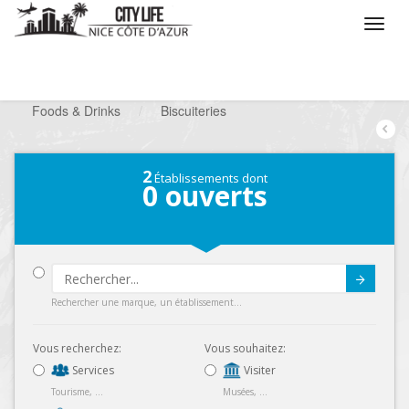
/
Que voulez vous faire ?
/
Chercher un commerce
/
Foods & Drinks
/
Biscuiteries
2
Établissements dont
0
ouverts
Submit
Rechercher une marque, un établissement...
Vous recherchez:
Vous souhaitez:
Services
Visiter
Tourisme, ...
Musées, ...