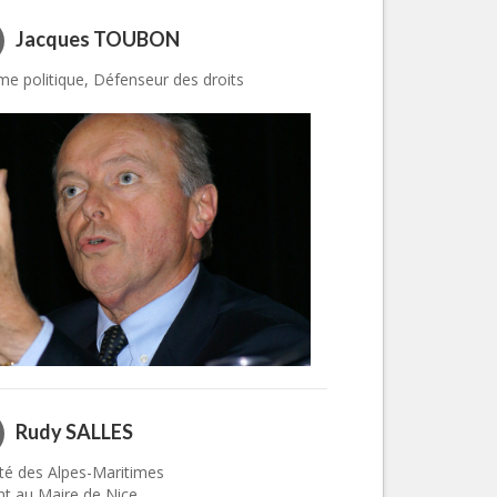
Nice le Carré d’Or
Services
Jacques TOUBON
Nice Aéroport
Tourism, ...
 politique, Défenseur des droits
Rudy SALLES
é des Alpes-Maritimes
nt au Maire de Nice