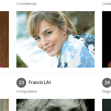
Comédienne
Cinéa
Francis LAI
23
24
Compositeur
Nage