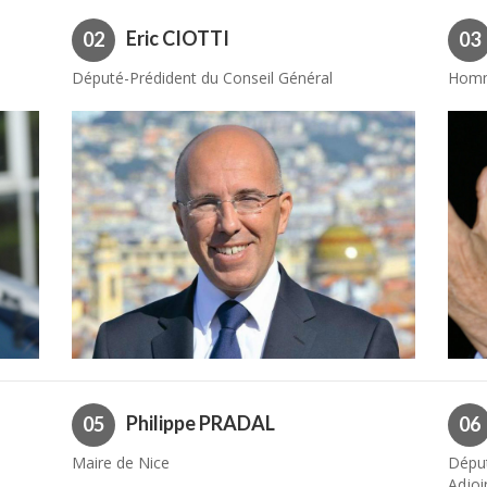
Eric CIOTTI
02
03
Député-Prédident du Conseil Général
Homme
Philippe PRADAL
05
06
Maire de Nice
Déput
Adjoi