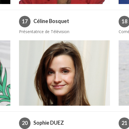
Céline Bosquet
17
18
Présentatrice de Télévision
Comé
Sophie DUEZ
20
21