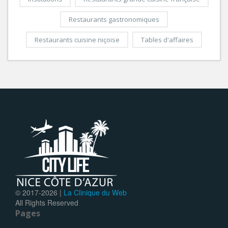
Restaurants gastronomiques
Restaurants cuisine niçoise
Tables d'affaires
© 2017-
2026 |
La Clinique du Web
All Rights Reserved
Pages