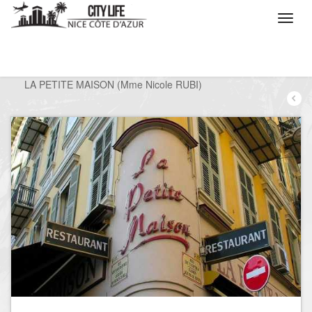
/
Que voulez vous faire ?
/
Sortir
/
Restaurants
/
LA PETITE MAISON (Mme Nicole RUBI)