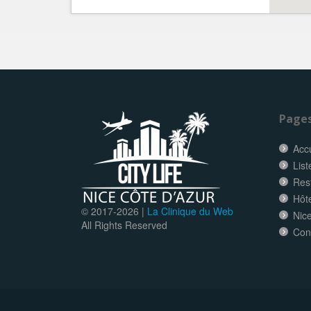
Page
Accu
List
Res
Hôt
© 2017-
2026 |
La Clinique du Web
Nice
All Rights Reserved
Con