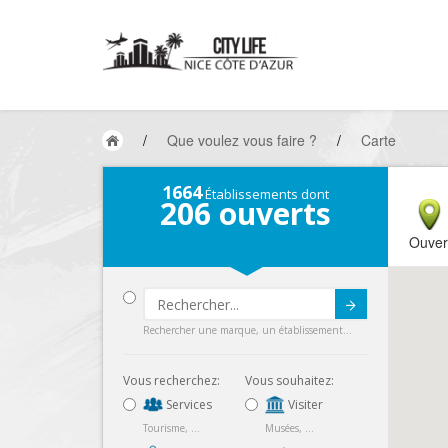
/
Que voulez vous faire ?
/
Carte
1664
Établissements dont
206
ouverts
Ouver
Submit
Rechercher une marque, un établissement...
Vous recherchez:
Vous souhaitez:
Services
Visiter
Tourisme, ...
Musées, ...