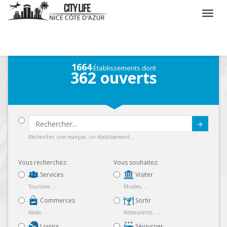
/
Que voulez vous faire ?
/
Carte
1664
Établissements dont
362
ouverts
Submit
Rechercher une marque, un établissement...
Vous recherchez:
Vous souhaitez:
Services
Visiter
Tourisme, ...
Musées, ...
Commerces
Sortir
Mode, ...
Restaurants, ...
Loisirs
Séjourner