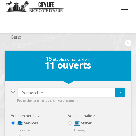
/
Que voulez vous faire ?
/
Chercher un service
/
Carte
15
Établissements dont
11
ouverts
Submit
Rechercher une marque, un établissement...
Vous recherchez:
Vous souhaitez:
Services
Visiter
Tourisme, ...
Musées, ...