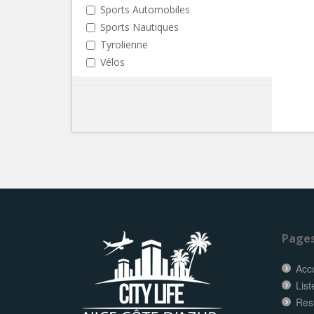
Sports Automobiles
Sports Nautiques
Tyrolienne
Vélos
Page
Accu
List
Res