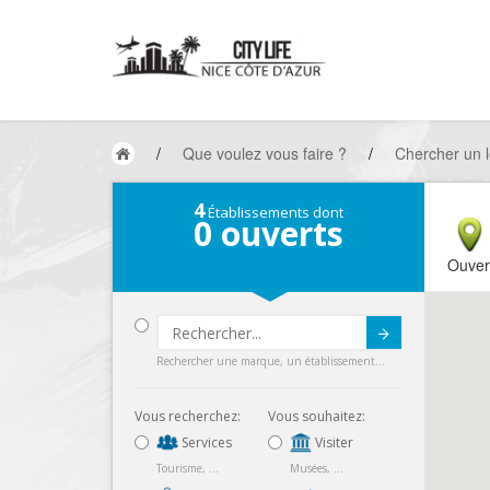
/
Que voulez vous faire ?
/
Chercher un l
4
Établissements dont
0
ouverts
Ouver
Submit
Rechercher une marque, un établissement...
Vous recherchez:
Vous souhaitez:
Services
Visiter
Tourisme, ...
Musées, ...