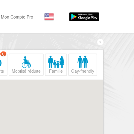
Mon Compte Pro
Par activité
Par quartiers
Nice Promenade des Angl
Séjourner
0
Hôtels, ...
Nice Promenade du Paillo
ts
Mobilité réduite
Famille
Gay-friendly
Visiter
Nice le Port
Musées, ...
Nice le Vieux Nice
Sortir
Nice le Coeur de Ville
Restaurants, ...
Nice les Collines Niçoises
Commerces
Mode, ...
Nice le petit Marais Niçois
Loisirs
Nice la plaine du Var
Plages, sports, ...