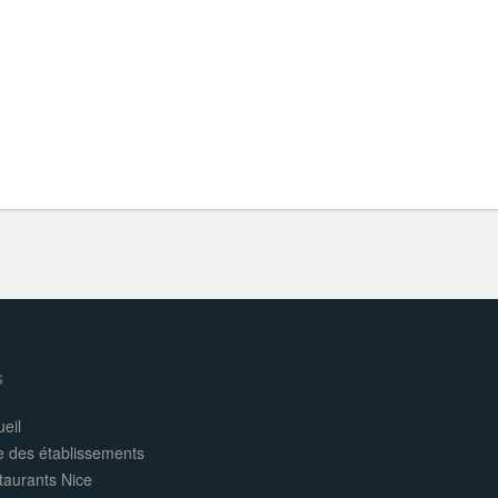
s
eil
e des établissements
taurants Nice