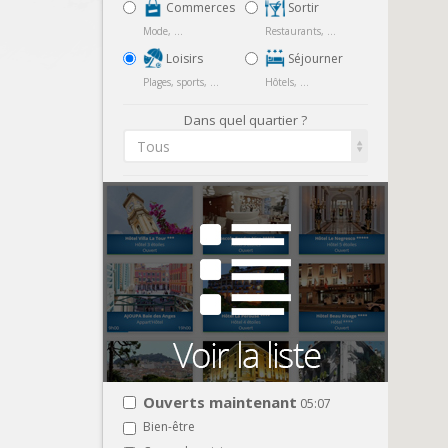
Commerces
Sortir
Mode, ...
Restaurants, ...
Loisirs
Séjourner
Plages, sports, ...
Hôtels, ...
Dans quel quartier ?
Tous
Ouverts maintenant
05:07
Bien-être