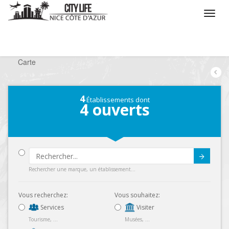
/
Que voulez vous faire ?
/
Chercher un commerce
/
Carte
4
Établissements dont
4
ouverts
Submit
Rechercher une marque, un établissement...
Vous recherchez:
Vous souhaitez:
Services
Visiter
Tourisme, ...
Musées, ...