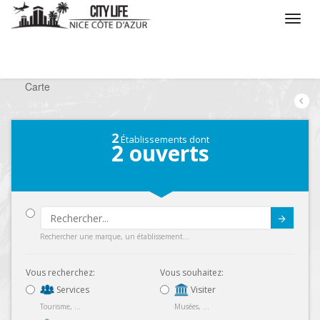
/
Que voulez vous faire ?
/
Chercher un commerce
/
Carte
2
Établissements dont
2
ouverts
Submit
Rechercher une marque, un établissement...
Vous recherchez:
Vous souhaitez:
Services
Visiter
Tourisme, ...
Musées, ...