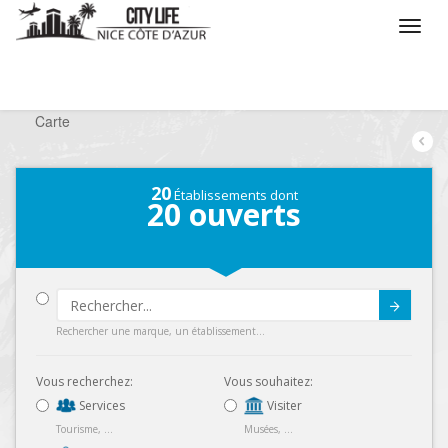
/
Que voulez vous faire ?
/
Chercher un commerce
/
Carte
20
Établissements dont
20
ouverts
Submit
Rechercher une marque, un établissement...
Vous recherchez:
Vous souhaitez:
Services
Visiter
Tourisme, ...
Musées, ...