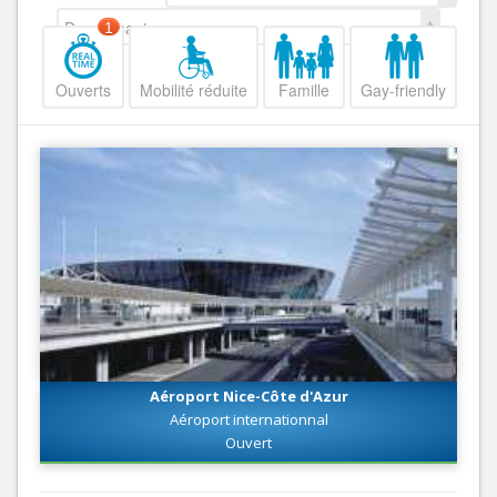
Decroissant
1
Ouverts
Mobilité réduite
Famille
Gay-friendly
Aéroport Nice-Côte d'Azur
Aéroport internationnal
Ouvert