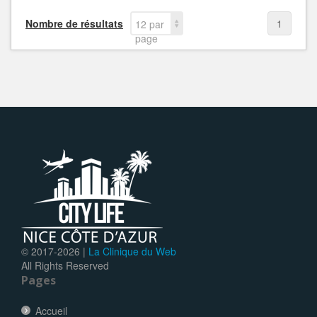
Nombre de résultats
1
12 par
page
© 2017-
2026 |
La Clinique du Web
All Rights Reserved
Pages
Accueil