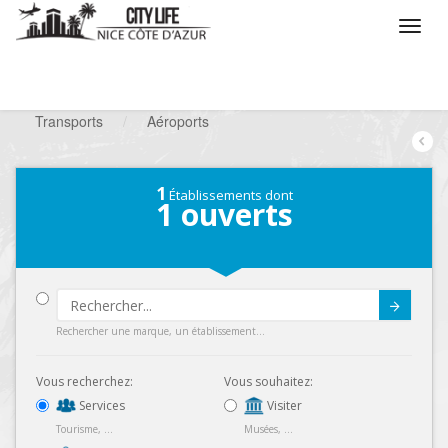
/
Que voulez vous faire ?
/
Chercher un service
/
Transports
/
Aéroports
1
Établissements dont
1
ouverts
Submit
Rechercher une marque, un établissement...
Vous recherchez:
Vous souhaitez:
Services
Visiter
Tourisme, ...
Musées, ...