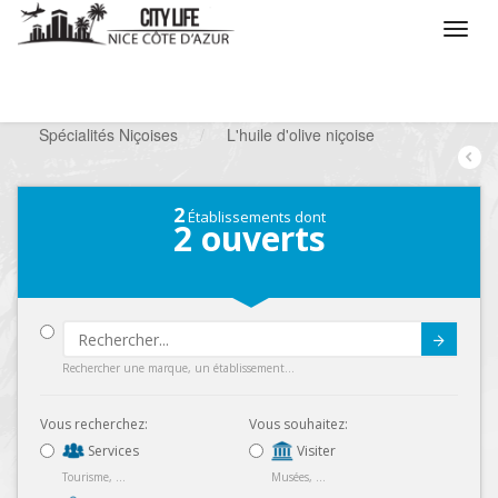
/
Que voulez vous faire ?
/
Chercher un commerce
/
Spécialités Niçoises
/
L'huile d'olive niçoise
2
Établissements dont
2
ouverts
Submit
Rechercher une marque, un établissement...
Vous recherchez:
Vous souhaitez:
Services
Visiter
Tourisme, ...
Musées, ...