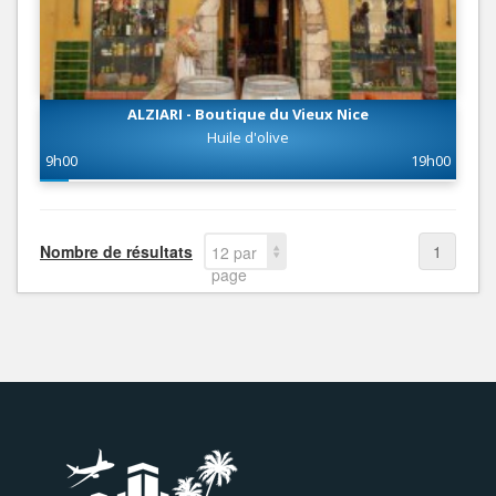
ALZIARI - Boutique du Vieux Nice
Huile d'olive
9h00
19h00
Nombre de résultats
1
12 par
page