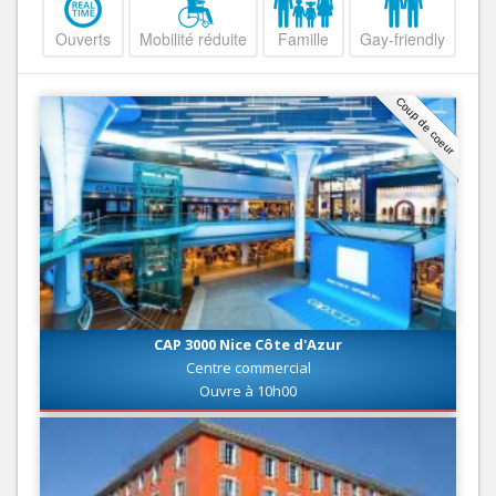
Ouverts
Mobilité réduite
Famille
Gay-friendly
Coup de coeur
CAP 3000 Nice Côte d'Azur
Centre commercial
Ouvre à 10h00