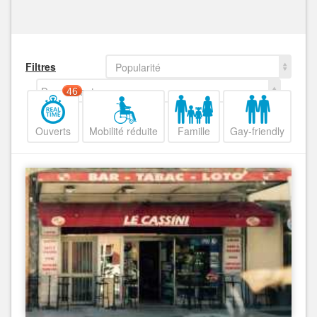
Filtres
Popularité
Decroissant
46
Ouverts
Mobilité réduite
Famille
Gay-friendly