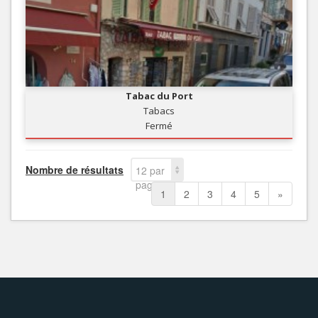
Tabac du Port
Tabacs
Fermé
Nombre de résultats
12 par
page
1
2
3
4
5
»