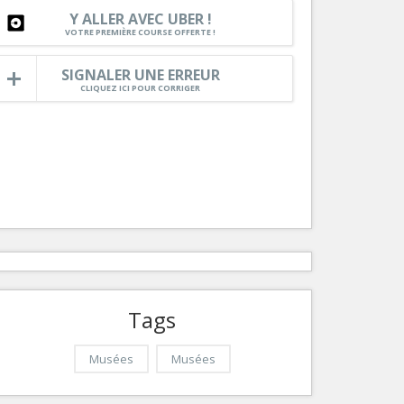
Nice le Carré d’Or
Y ALLER AVEC UBER !
Services
VOTRE PREMIÈRE COURSE OFFERTE !
Nice Aéroport
Tourisme, ...
SIGNALER UNE ERREUR
CLIQUEZ ICI POUR CORRIGER
Tags
Musées
Musées