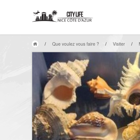
/
Que voulez vous faire ?
/
Visiter
/