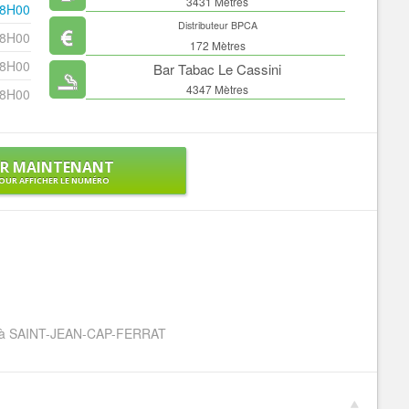
3431 Mètres
18H00
Distributeur BPCA
18H00
172 Mètres
18H00
Bar Tabac Le Cassini
4347 Mètres
18H00
ER MAINTENANT
OUR AFFICHER LE NUMÉRO
he à SAINT-JEAN-CAP-FERRAT