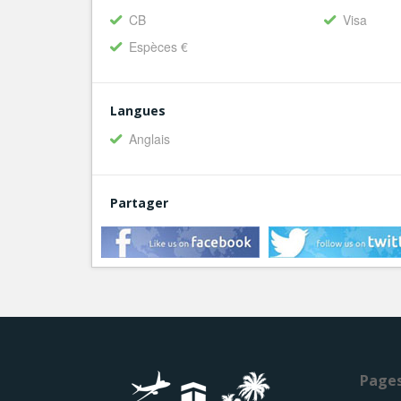
CB
Visa
Espèces €
Langues
Anglais
Partager
Page