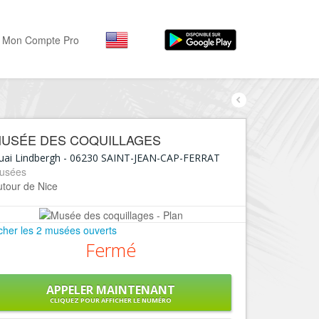
Mon Compte Pro
Par activité
Par quartiers
Nice Promenade des Angl
Séjourner
USÉE DES COQUILLAGES
Hôtels, ...
Nice Promenade du Paillo
uai Lindbergh
-
06230
SAINT-JEAN-CAP-FERRAT
Visiter
usées
Nice le Port
utour de Nice
Musées, ...
Nice le Vieux Nice
Sortir
Nice le Coeur de Ville
icher les 2 musées ouverts
Restaurants, ...
Fermé
Nice les Collines Niçoises
Commerces
Mode, ...
Nice le petit Marais Niçois
APPELER MAINTENANT
Loisirs
CLIQUEZ POUR AFFICHER LE NUMÉRO
Nice la plaine du Var
Plages, sports, ...