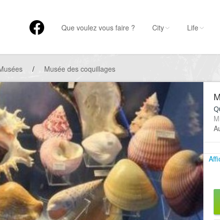
Que voulez vous faire ?
City
Life
Musées
/
Musée des coquillages
M
Q
M
A
Aff