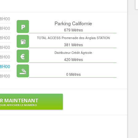
18H00
Parking Californie
18H00
679 Mètres
18H00
TOTAL ACCESS Promenade des Anglais STATION
SERVICES
381 Mètres
18H00
Distributeur Crédit Agricole
18H00
420 Mètres
18H00
0 Mètres
18H00
ER MAINTENANT
OUR AFFICHER LE NUMÉRO