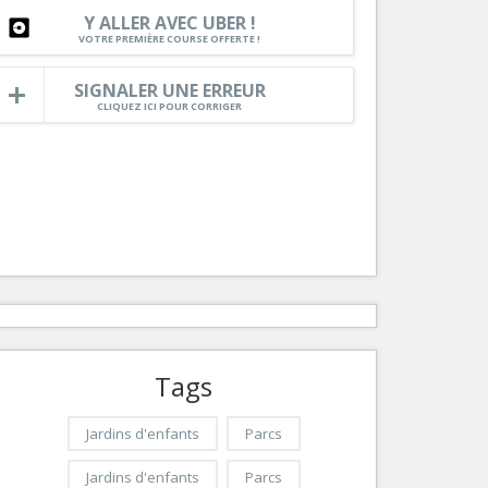
Nice le Carré d’Or
Y ALLER AVEC UBER !
Services
VOTRE PREMIÈRE COURSE OFFERTE !
Nice Aéroport
Tourisme, ...
SIGNALER UNE ERREUR
CLIQUEZ ICI POUR CORRIGER
Tags
Jardins d'enfants
Parcs
Jardins d'enfants
Parcs