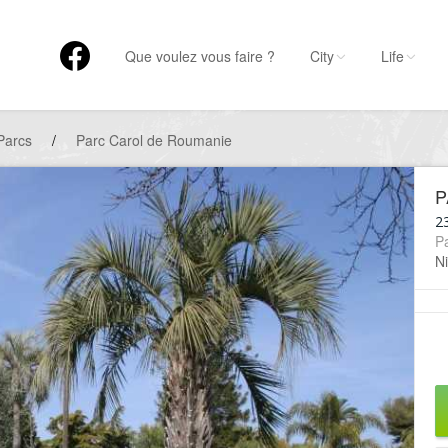
Que voulez vous faire ?
City
Life
Parcs
/
Parc Carol de Roumanie
P
2
P
Ni