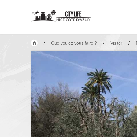
/
Que voulez vous faire ?
/
Visiter
/