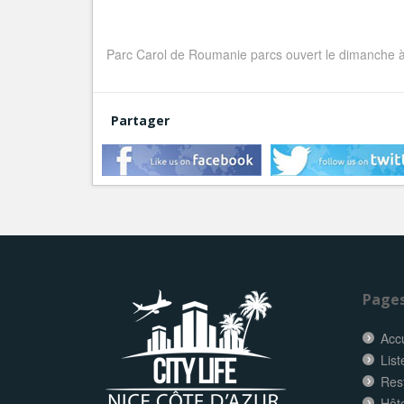
Parc Carol de Roumanie parcs ouvert le dimanche à 
Partager
Page
Accu
List
Res
Hôt