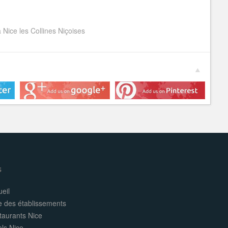
Nice les Collines Niçoises
s
eil
e des établissements
taurants Nice
els Nice