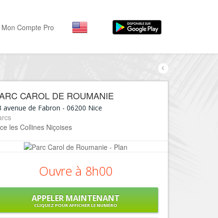
Mon Compte Pro
Par activité
Par quartiers
Nice Promenade des Angl
Séjourner
ARC CAROL DE ROUMANIE
Hôtels, ...
Nice Promenade du Paillo
3 avenue de Fabron
-
06200
Nice
Visiter
arcs
Nice le Port
ce les Collines Niçoises
Musées, ...
Nice le Vieux Nice
Sortir
Nice le Coeur de Ville
Restaurants, ...
Ouvre à 8h00
Nice les Collines Niçoises
Commerces
Mode, ...
Nice le petit Marais Niçois
APPELER MAINTENANT
Loisirs
CLIQUEZ POUR AFFICHER LE NUMÉRO
Nice la plaine du Var
Plages, sports, ...