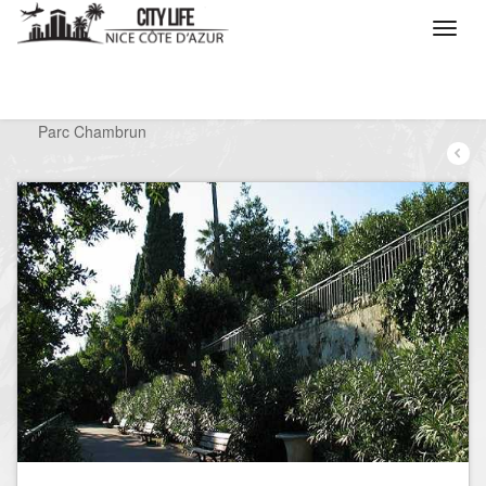
/
Que voulez vous faire ?
/
Visiter
/
Parcs
/
Parc Chambrun