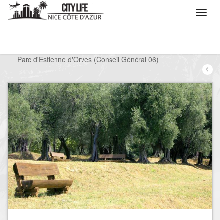
/
Que voulez vous faire ?
/
Visiter
/
Parcs
/
Parc d'Estienne d'Orves (Conseil Général 06)