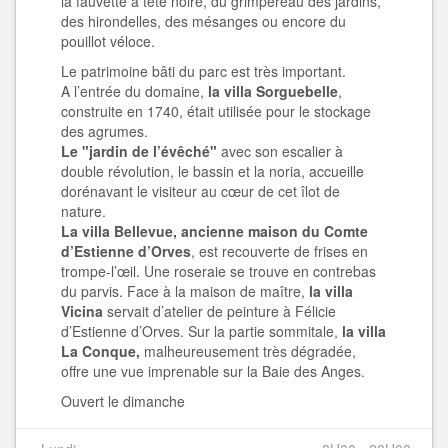
la fauvette à tête noire, du grimpereau des jardins,
des hirondelles, des mésanges ou encore du
pouillot véloce.
Le patrimoine bâti du parc est très important.
A l’entrée du domaine,
la villa Sorguebelle
,
construite en 1740, était utilisée pour le stockage
des agrumes.
Le "jardin de l’évêché"
avec son escalier à
double révolution, le bassin et la noria, accueille
dorénavant le visiteur au cœur de cet îlot de
nature.
La villa Bellevue, ancienne maison du Comte
d’Estienne d’Orves
, est recouverte de frises en
trompe-l’œil. Une roseraie se trouve en contrebas
du parvis. Face à la maison de maître,
la villa
Vicina
servait d’atelier de peinture à Félicie
d’Estienne d’Orves. Sur la partie sommitale,
la villa
La Conque,
malheureusement très dégradée,
offre une vue imprenable sur la Baie des Anges.
Ouvert le dimanche