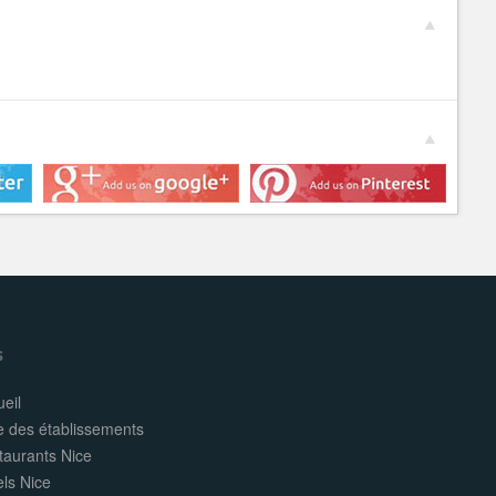
s
eil
e des établissements
taurants Nice
els Nice