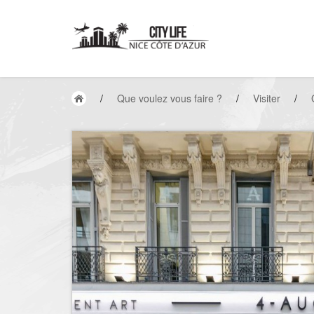
/
Que voulez vous faire ?
/
Visiter
/