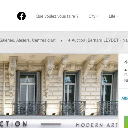
Que voulez vous faire ?
City
Life
Galeries, Ateliers, Centres d'art
/
4-Auction (Bernard LEYDET - N
4
2
Ga
Ni
Aff