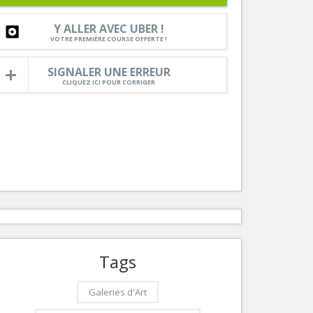
Nice le Carré d’Or
Services
Y ALLER AVEC UBER !
Nice Aéroport
Tourisme, ...
VOTRE PREMIÈRE COURSE OFFERTE !
SIGNALER UNE ERREUR
CLIQUEZ ICI POUR CORRIGER
Tags
Galeries d'Art