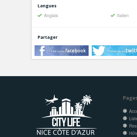
Langues
Anglais
Italien
Partager
Page
Accu
List
Res
Hôt