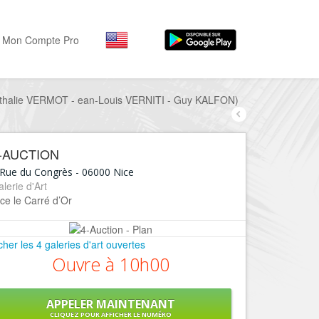
Mon Compte Pro
athalie VERMOT - ean-Louis VERNITI - Guy KALFON)
Par activité
Par quartiers
Nice Promenade des Angl
Séjourner
Hôtels, ...
-AUCTION
Nice Promenade du Paillo
Visiter
 Rue du Congrès
-
06000
Nice
Nice le Port
lerie d'Art
Musées, ...
ce le Carré d’Or
Nice le Vieux Nice
Sortir
Nice le Coeur de Ville
Restaurants, ...
icher les 4 galeries d'art ouvertes
Nice les Collines Niçoises
Commerces
Ouvre à 10h00
Mode, ...
Nice le petit Marais Niçois
Loisirs
APPELER MAINTENANT
Nice la plaine du Var
Plages, sports, ...
CLIQUEZ POUR AFFICHER LE NUMÉRO