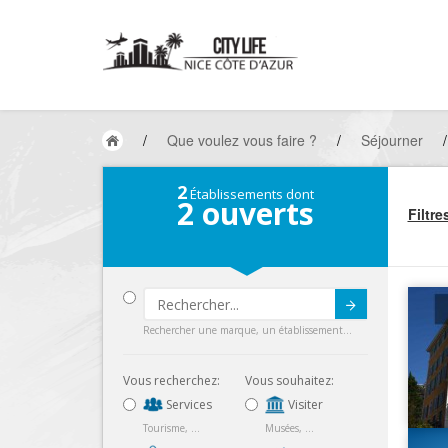
/
Que voulez vous faire ?
/
Séjourner
/
2
Établissements dont
2
ouverts
Filtre
Submit
Rechercher une marque, un établissement...
Vous recherchez:
Vous souhaitez:
Services
Visiter
Tourisme, ...
Musées, ...