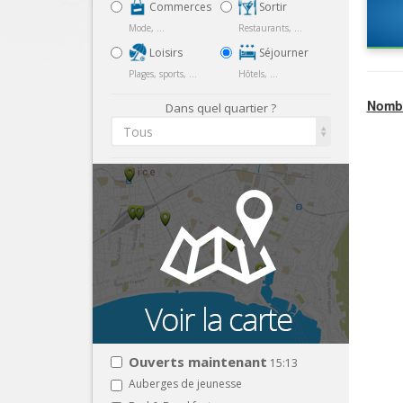
Commerces
Sortir
Mode, ...
Restaurants, ...
Loisirs
Séjourner
Plages, sports, ...
Hôtels, ...
Nombr
Dans quel quartier ?
Tous
Ouverts maintenant
15:13
Auberges de jeunesse