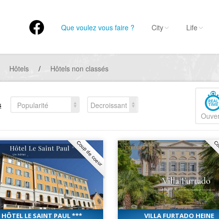
Que voulez vous faire ?
City
Life
Hôtels
/
Hôtels non classés
s
Popularité
Decroissant
Ouver
Coup de coeur
Co
HÔTEL LE SAINT PAUL ***
VILLA FURTADO HEINE