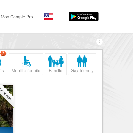
Mon Compte Pro
Par activité
Par quartiers
Nice Promenade des Angl
Séjourner
2
Hôtels, ...
Nice Promenade du Paillo
ts
Mobilité réduite
Famille
Gay-friendly
Visiter
Nice le Port
Musées, ...
Nice le Vieux Nice
up de coeur
Sortir
Nice le Coeur de Ville
Restaurants, ...
Nice les Collines Niçoises
Commerces
Mode, ...
Nice le petit Marais Niçois
Loisirs
Nice la plaine du Var
Plages, sports, ...