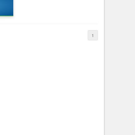
Nice le Carré d’Or
Services
Nice Aéroport
Tourisme, ...
1