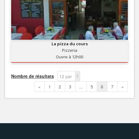
La pizza du cours
Pizzeria
Ouvre à 12h00
Nombre de résultats
12 par
page
«
1
2
3
...
5
6
7
»