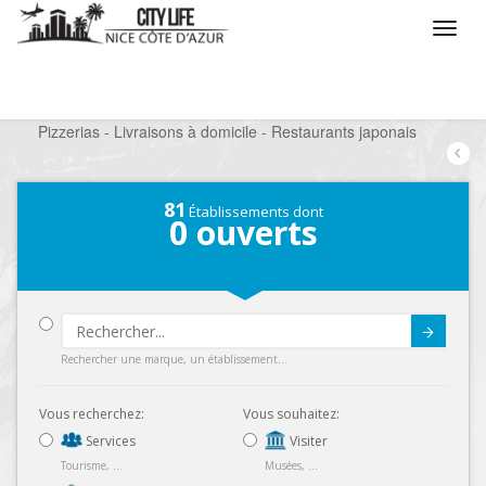
/
Que voulez vous faire ?
/
Sortir
/
Restaurants
/
Pizzerias - Livraisons à domicile - Restaurants japonais
81
Établissements dont
0
ouverts
Submit
Rechercher une marque, un établissement...
Vous recherchez:
Vous souhaitez:
Services
Visiter
Tourisme, ...
Musées, ...