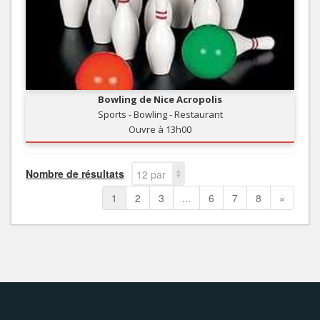
Bowling de Nice Acropolis
Sports - Bowling - Restaurant
Ouvre à 13h00
Nombre de résultats
12 par
page
1
2
3
...
6
7
8
»