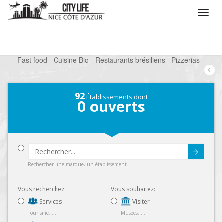
/
Que voulez vous faire ?
/
Sortir
/
Restaurants
/
Fast food - Cuisine Bio - Restaurants brésiliens - Pizzerias
92
Établissements dont
0
ouverts
Submit
Rechercher une marque, un établissement...
Vous recherchez:
Vous souhaitez:
Services
Visiter
Tourisme, ...
Musées, ...