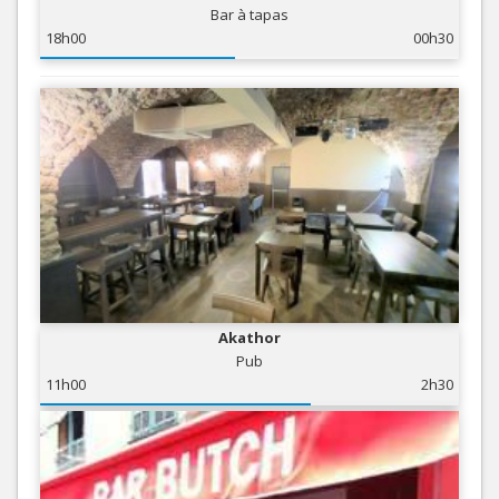
Bar à tapas
18h00
00h30
Akathor
Pub
11h00
2h30