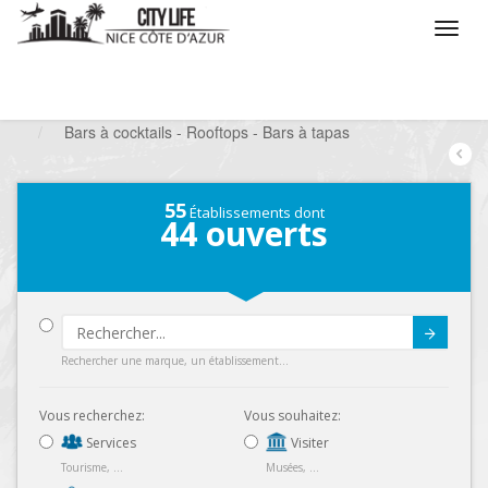
/
Que voulez vous faire ?
/
Sortir
/
Bars à thèmes
/
Bars à cocktails - Rooftops - Bars à tapas
55
Établissements dont
44
ouverts
Submit
Rechercher une marque, un établissement...
Vous recherchez:
Vous souhaitez:
Services
Visiter
Tourisme, ...
Musées, ...