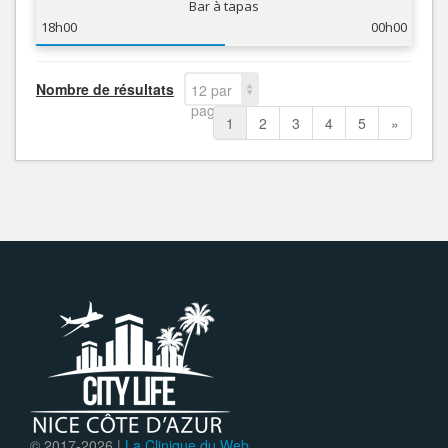
Bar à tapas
18h00
00h00
Nombre de résultats
12 par
page
1
2
3
4
5
»
© 2017-
2026 |
La Clinique du Web