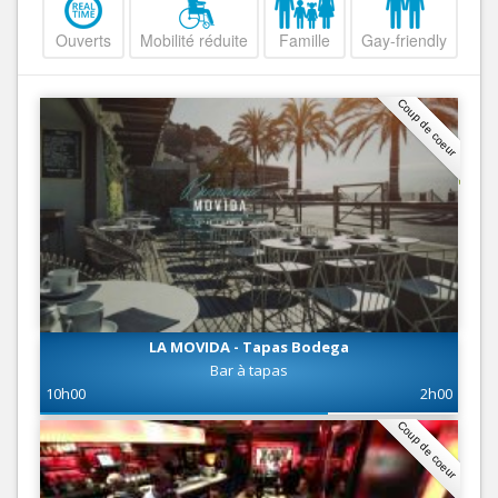
Ouverts
Mobilité réduite
Famille
Gay-friendly
Coup de coeur
LA MOVIDA - Tapas Bodega
Bar à tapas
10h00
2h00
Coup de coeur