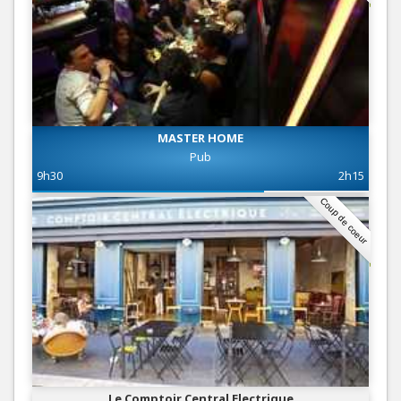
MASTER HOME
Pub
9h30
2h15
Coup de coeur
Le Comptoir Central Electrique