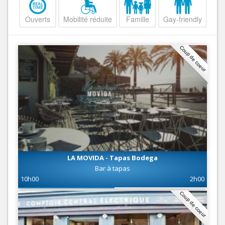
Ouverts
Mobilité réduite
Famille
Gay-friendly
Coup de coeur
LA MOVIDA - Tapas Bodega
Bar à tapas
10h00
2h00
Coup de coeur