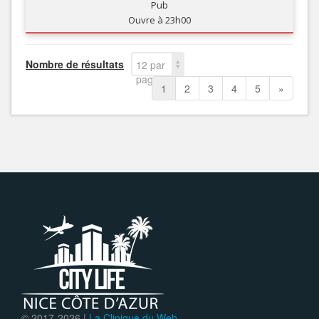
Pub
Ouvre à 23h00
Nombre de résultats
12 par
page
1
2
3
4
5
»
© 2017-
2026 |
La Clinique du Web