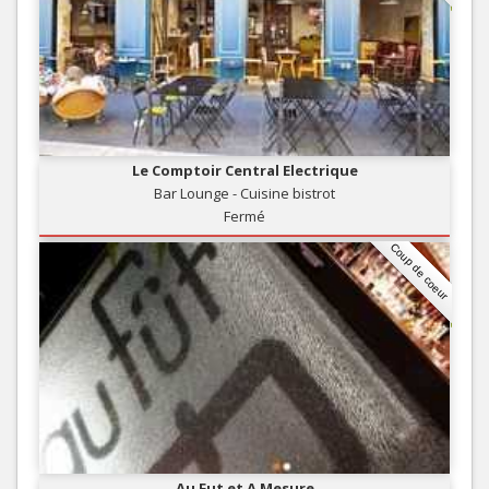
Le Comptoir Central Electrique
Bar Lounge - Cuisine bistrot
Fermé
Coup de coeur
Au Fut et A Mesure