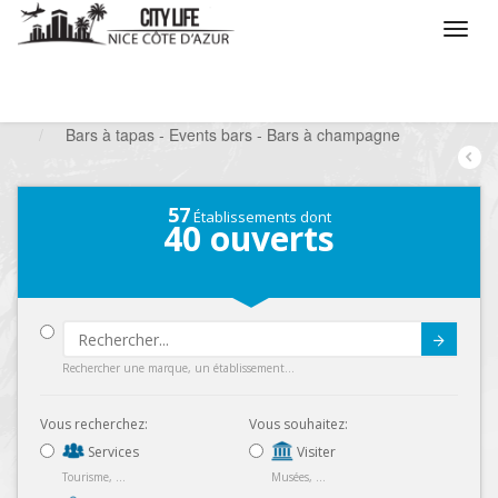
/
Que voulez vous faire ?
/
Sortir
/
Bars à thèmes
/
Bars à tapas - Events bars - Bars à champagne
57
Établissements dont
40
ouverts
Submit
Rechercher une marque, un établissement...
Vous recherchez:
Vous souhaitez:
Services
Visiter
Tourisme, ...
Musées, ...