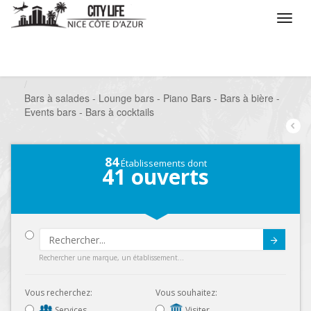
/
Que voulez vous faire ?
/
Sortir
/
Bars à thèmes
/
Bars à salades - Lounge bars - Piano Bars - Bars à bière -
Events bars - Bars à cocktails
84
Établissements dont
41
ouverts
Submit
Rechercher une marque, un établissement...
Vous recherchez:
Vous souhaitez:
Services
Visiter