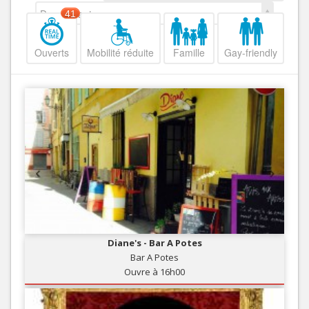
Decroissant
41
Ouverts
Mobilité réduite
Famille
Gay-friendly
Diane's - Bar A Potes
Bar A Potes
Ouvre à 16h00