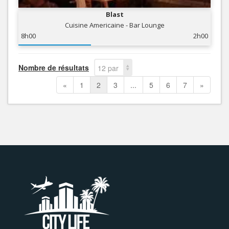
Blast
Cuisine Americaine - Bar Lounge
8h00
2h00
Nombre de résultats
12 par
page
«
1
2
3
...
5
6
7
»