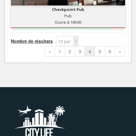
Checkpoint Pub
Pub
Ouvre à 16h00
Nombre de résultats
12 par
page
«
1
2
3
4
5
6
»