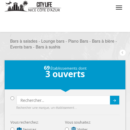
/
Que voulez vous faire ?
/
Sortir
/
Bars à thèmes
/
Bars à salades - Lounge bars - Piano Bars - Bars à bière -
Events bars - Bars à sushis
69
Établissements dont
3
ouverts
Submit
Rechercher une marque, un établissement...
Vous recherchez:
Vous souhaitez:
Services
Visiter