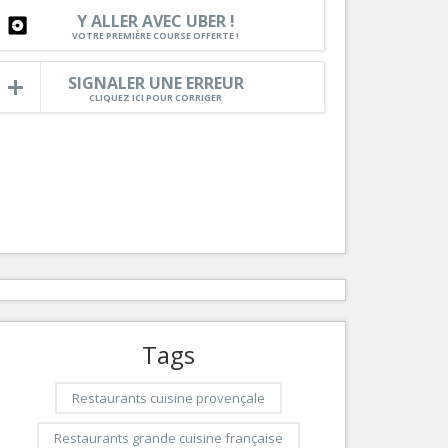
Nice le Carré d’Or
Y ALLER AVEC UBER !
Services
VOTRE PREMIÈRE COURSE OFFERTE !
Nice Aéroport
Tourisme, ...
SIGNALER UNE ERREUR
CLIQUEZ ICI POUR CORRIGER
Tags
Restaurants cuisine provençale
Restaurants grande cuisine française