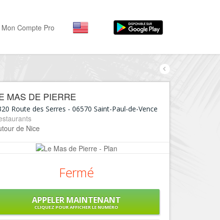
Mon Compte Pro
Par activité
Par quartiers
Nice Promenade des Angl
Séjourner
E MAS DE PIERRE
Hôtels, ...
Nice Promenade du Paillo
320 Route des Serres
-
06570
Saint-Paul-de-Vence
Visiter
estaurants
Nice le Port
utour de Nice
Musées, ...
Nice le Vieux Nice
Sortir
Nice le Coeur de Ville
Restaurants, ...
Fermé
Nice les Collines Niçoises
Commerces
Mode, ...
Nice le petit Marais Niçois
APPELER MAINTENANT
Loisirs
CLIQUEZ POUR AFFICHER LE NUMÉRO
Nice la plaine du Var
Plages, sports, ...