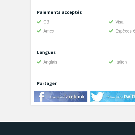
Paiements acceptés
CB
Visa
Amex
Espèces 
Langues
Anglais
Italien
Partager