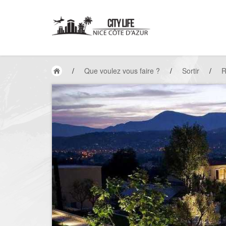
/
Que voulez vous faire ?
/
Sortir
/
R