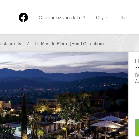
Que voulez vous faire ?
City
Life
estaurants
/
Le Mas de Pierre (Henri Chambon)
L
2
R
A