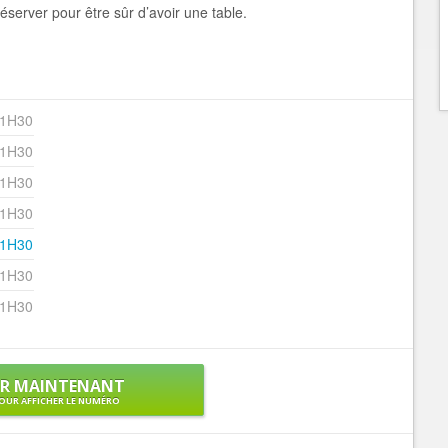
éserver pour être sûr d’avoir une table.
21H30
21H30
21H30
21H30
21H30
21H30
21H30
ER MAINTENANT
OUR AFFICHER LE NUMÉRO