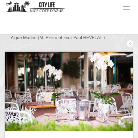
/
Que voulez vous faire ?
/
Sortir
/
Restaurants
/
Aigue Marine (M. Pierre et jean-Paul REVELAT )