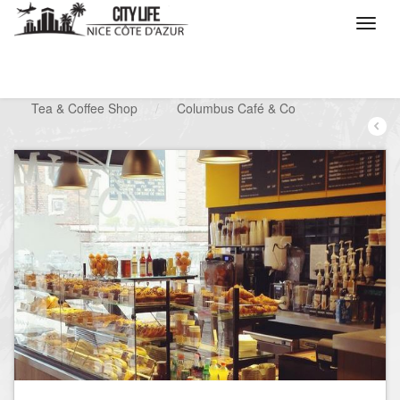
/
Que voulez vous faire ?
/
Sortir
/
Tea & Coffee Shop
/
Columbus Café & Co