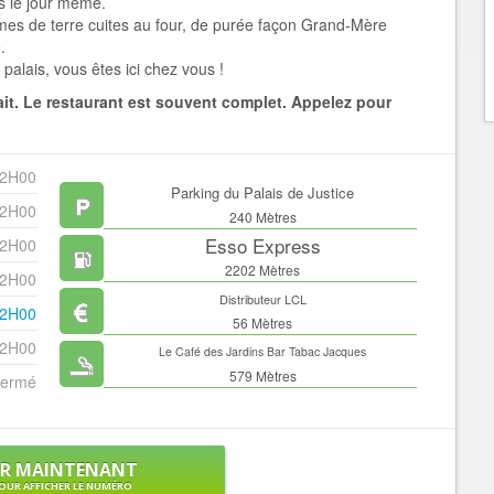
és le jour même.
s de terre cuites au four, de purée façon Grand-Mère
.
 palais, vous êtes ici chez vous !
sait. Le restaurant est souvent complet. Appelez pour
22H00
Parking du Palais de Justice
22H00
240 Mètres
Esso Express
22H00
2202 Mètres
22H00
Distributeur LCL
22H00
56 Mètres
22H00
Le Café des Jardins Bar Tabac Jacques
579 Mètres
ermé
ER MAINTENANT
OUR AFFICHER LE NUMÉRO