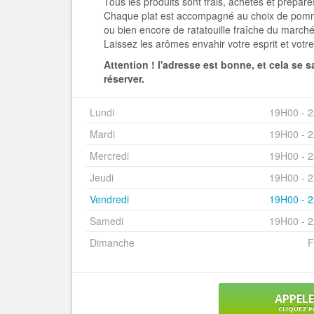
Tous les produits sont frais, achetés et prépar
Chaque plat est accompagné au choix de pomme
ou bien encore de ratatouille fraîche du marché
Laissez les arômes envahir votre esprit et votre
Attention ! l'adresse est bonne, et cela se 
réserver.
Lundi
19H00 - 
Mardi
19H00 - 
Mercredi
19H00 - 
Jeudi
19H00 - 
Vendredi
19H00 - 
Samedi
19H00 - 
Dimanche
F
APPEL
CLIQUEZ P