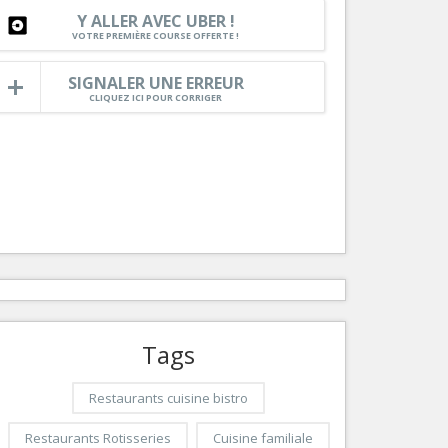
Nice le Carré d’Or
Y ALLER AVEC UBER !
Services
VOTRE PREMIÈRE COURSE OFFERTE !
Nice Aéroport
Tourisme, ...
SIGNALER UNE ERREUR
CLIQUEZ ICI POUR CORRIGER
Tags
Restaurants cuisine bistro
Restaurants Rotisseries
Cuisine familiale