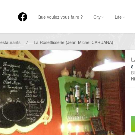
Que voulez vous faire ?
City
Life
estaurants
/
La Rosettisserie (Jean-Michel CARUANA)
L
8
Bi
Ni