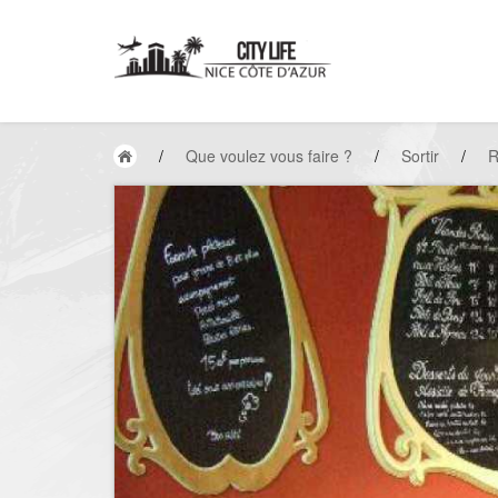
/
Que voulez vous faire ?
/
Sortir
/
R