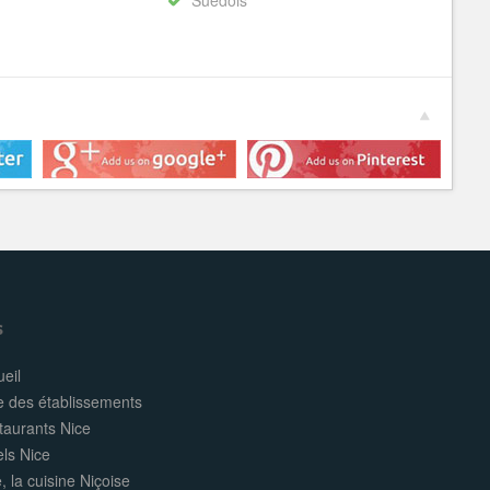
Suédois
s
eil
e des établissements
taurants Nice
els Nice
, la cuisine Niçoise