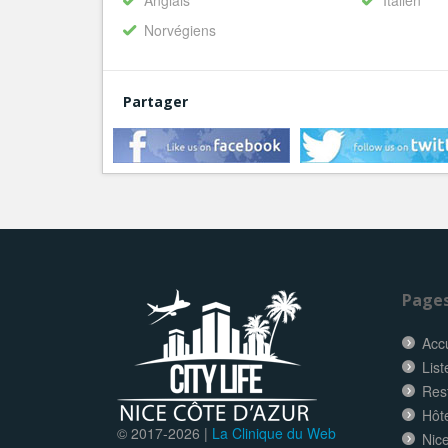
Anglais
Italien
Norvégiens
Partager
Page
Accu
List
Res
Hôt
© 2017-
2026 |
La Clinique du Web
Nice