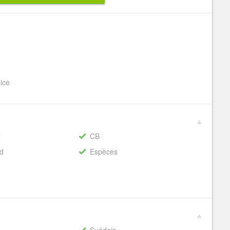
Nice
€
CB
rd
Espèces