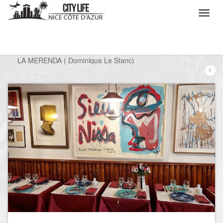
/
Que voulez vous faire ?
/
Sortir
/
Restaurants
/
LA MERENDA ( Dominique Le Stanc)