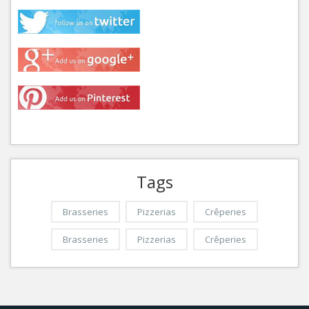
Tags
Brasseries
Pizzerias
Crêperies
Brasseries
Pizzerias
Crêperies