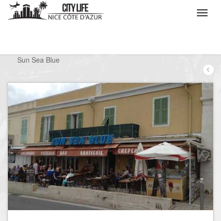
/
Que voulez vous faire ?
/
Sortir
/
Restaurants
/
Sun Sea Blue