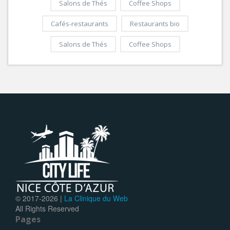
Salons de Thés
Coffee Shops
Cafés-restaurants
Restaurants bio
Salons de Thés
Coffee Shops
© 2017-
2026 |
La Clinique du Web
All Rights Reserved
Pages