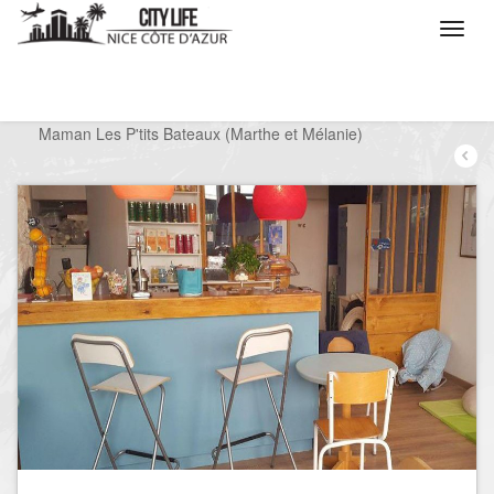
/
Que voulez vous faire ?
/
Sortir
/
Restaurants
/
Maman Les P'tits Bateaux (Marthe et Mélanie)