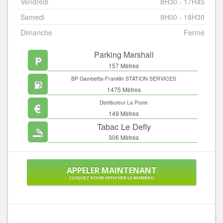
Vendredi
8H30 - 17H45
Samedi
9H00 - 18H30
Dimanche
Fermé
Parking Marshall
157 Mètres
BP Gambetta-Franklin STATION SERVICES
1475 Mètres
Distributeur La Poste
149 Mètres
Tabac Le Defly
306 Mètres
APPELER MAINTENANT
CLIQUEZ POUR AFFICHER LE NUMÉRO