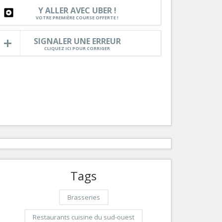
Nice le Carré d’Or
Y ALLER AVEC UBER !
Services
VOTRE PREMIÈRE COURSE OFFERTE !
Nice Aéroport
Tourisme, ...
SIGNALER UNE ERREUR
CLIQUEZ ICI POUR CORRIGER
Tags
Brasseries
Restaurants cuisine du sud-ouest