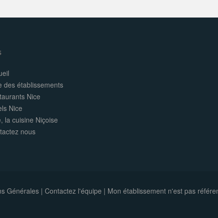
s
eil
e des établissements
taurants Nice
els Nice
, la cuisine Niçoise
tactez nous
ns Générales
|
Contactez l'équipe
|
Mon établissement n'est pas référe