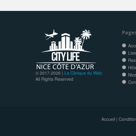
Page
Accu
List
Res
Hôt
© 2017-
2026 |
La Clinique du Web
Nice
All Rights Reserved
Con
Accueil
|
Conditio