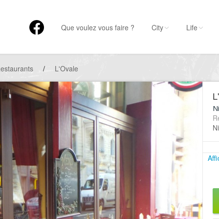
Que voulez vous faire ?
City
Life
estaurants
/
L'Ovale
L
Ni
R
Ni
Aff