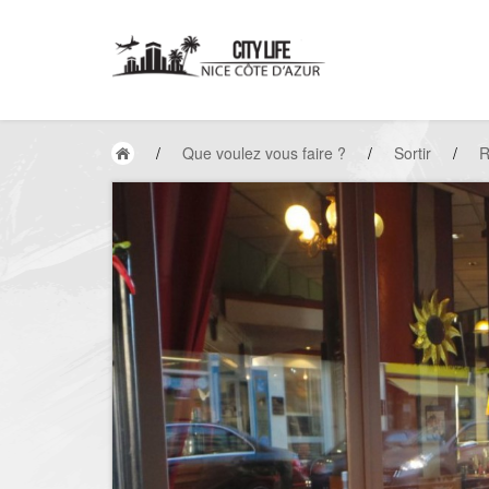
/
Que voulez vous faire ?
/
Sortir
/
R