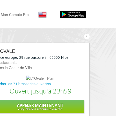
Mon Compte Pro
Par activité
Par quartiers
Nice Promenade des Angl
Séjourner
'OVALE
Hôtels, ...
Nice Promenade du Paillo
ce europe, 29 rue pastorelli
-
06000
Nice
Visiter
estaurants
Nice le Port
ce le Coeur de Ville
Musées, ...
Nice le Vieux Nice
Sortir
Nice le Coeur de Ville
icher les 71 brasseries ouvertes
Restaurants, ...
Ouvert jusqu'à 23h59
Nice les Collines Niçoises
Commerces
Mode, ...
Nice le petit Marais Niçois
APPELER MAINTENANT
Loisirs
CLIQUEZ POUR AFFICHER LE NUMÉRO
Nice la plaine du Var
Plages, sports, ...