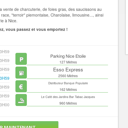
la vente de charcuterie
, de foies gras, des saucissons au
ace, "terroir" piemontaise, Charolaise, limousine..., ainsi
ie à Nice.
z, vous passez et vous emportez !
23H59
Parking Nice Etoile
23H59
127 Mètres
Esso Express
23H59
2560 Mètres
23H59
Distributeur Banque Populaire
23H59
162 Mètres
23H59
Le Café des Jardins Bar Tabac Jacques
960 Mètres
23H00
ER MAINTENANT