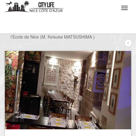
/
Que voulez vous faire ?
/
Sortir
/
Restaurants
/
l’Ecole de Nice (M. Keisuke MATSUSHIMA )