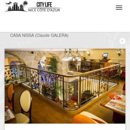
/
Que voulez vous faire ?
/
Sortir
/
Restaurants
/
CASA NISSA (Claude GALERA)