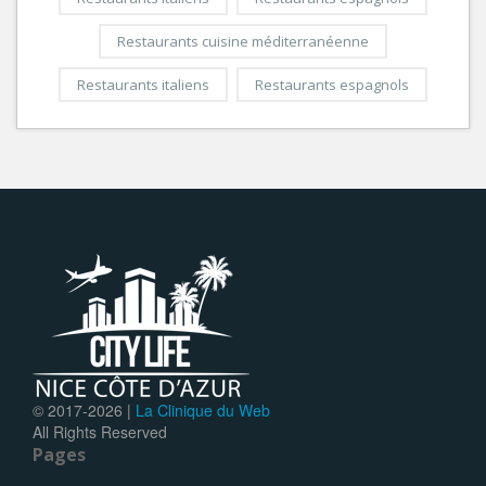
Restaurants cuisine méditerranéenne
Restaurants italiens
Restaurants espagnols
© 2017-
2026 |
La Clinique du Web
All Rights Reserved
Pages