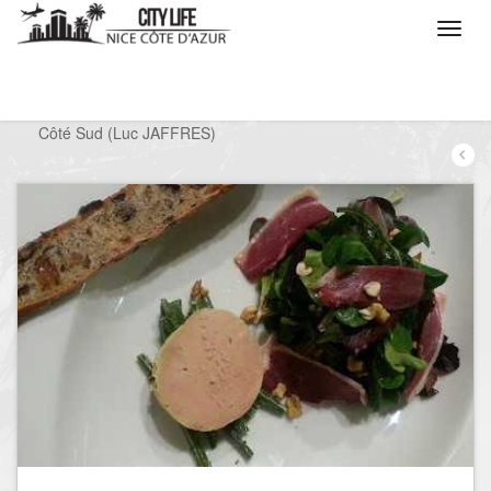
/
Que voulez vous faire ?
/
Sortir
/
Restaurants
/
Côté Sud (Luc JAFFRES)