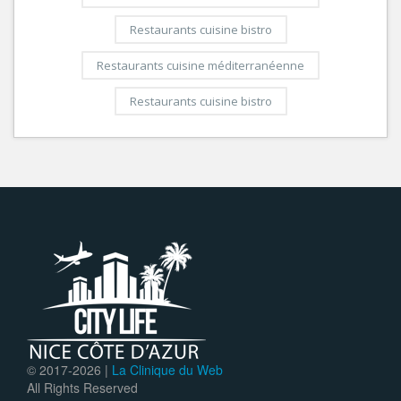
Restaurants cuisine bistro
Restaurants cuisine méditerranéenne
Restaurants cuisine bistro
© 2017-
2026 |
La Clinique du Web
All Rights Reserved