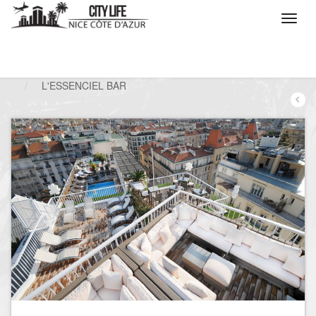
/
Que voulez vous faire ?
/
Sortir
/
Bars à thèmes
/
L'ESSENCIEL BAR