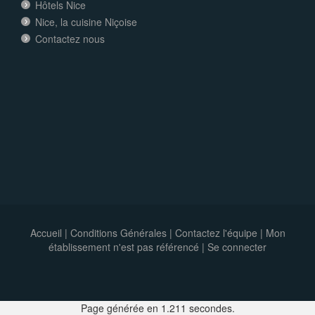
Hôtels Nice
Nice, la cuisine Niçoise
Contactez nous
Accueil
|
Conditions Générales
|
Contactez l'équipe
|
Mon
établissement n'est pas référencé |
Se connecter
Page générée en 1.211 secondes.