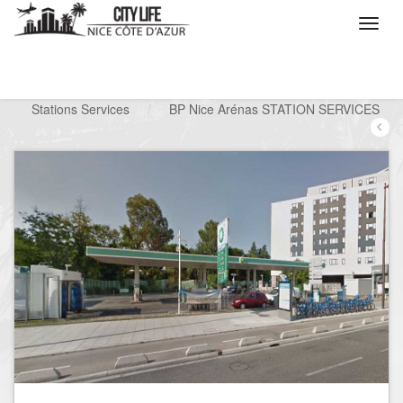
/
Que voulez vous faire ?
/
Chercher un service
/
Stations Services
/
BP Nice Arénas STATION SERVICES