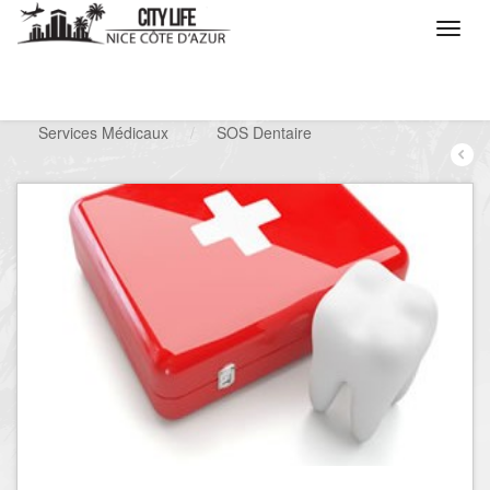
/
Que voulez vous faire ?
/
Chercher un service
/
Services Médicaux
/
SOS Dentaire