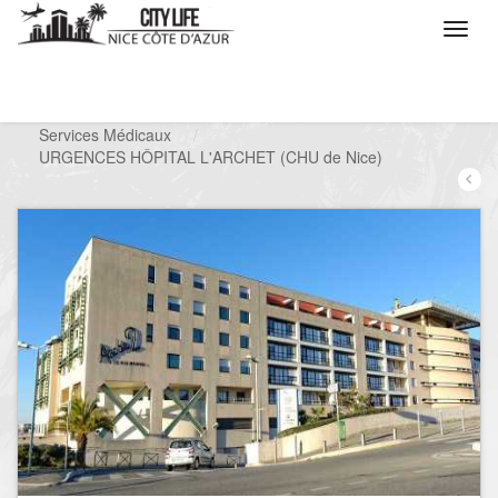
/
Que voulez vous faire ?
/
Chercher un service
/
Services Médicaux
/
URGENCES HÔPITAL L'ARCHET (CHU de Nice)