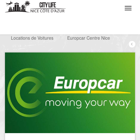
/
Que voulez vous faire ?
/
Chercher un service
/
Locations de Voitures
/
Europcar Centre Nice