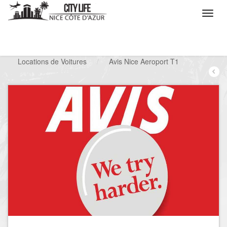
/
Que voulez vous faire ?
/
Chercher un service
/
Locations de Voitures
/
Avis Nice Aeroport T1