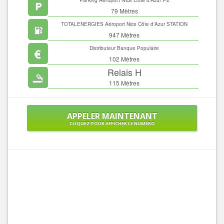
79 Mètres
TOTALENERGIES Aéroport Nice Côte d'Azur STATION
SERVICES
947 Mètres
Distributeur Banque Populaire
102 Mètres
Relais H
115 Mètres
APPELER MAINTENANT
CLIQUEZ POUR AFFICHER LE NUMÉRO