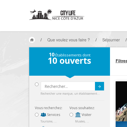
/
Que voulez vous faire ?
/
Séjourner
/
10
Établissements dont
10
ouverts
Filtre
Submit
Rechercher une marque, un établissement...
Vous recherchez:
Vous souhaitez:
Services
Visiter
Tourisme, ...
Musées, ...