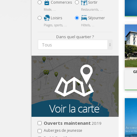
Commerces
Sortir
Mode, ...
Restaurants, ...
Loisirs
Séjourner
Plages, sports, ...
Hôtels, ...
Dans quel quartier ?
Tous
G
Ouverts maintenant
20:19
Auberges de jeunesse