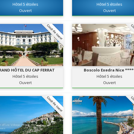
Hôtel 5 étoiles
Hôtel 5 étoiles
Ouvert
Ouvert
Coup de coeur
Co
RAND HÔTEL DU CAP FERRAT
Boscolo Exedra Nice ****
Hôtel 5 étoiles
Hôtel 5 étoiles
Ouvert
Ouvert
Coup de coeur
Co