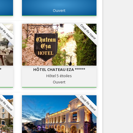
Nice le Carré d’Or
Services
Ouvert
Nice Aéroport
Tourisme, ...
up de coeur
Coup de coeur
*
HÔTEL CHATEAU EZA *****
Hôtel 5 étoiles
Ouvert
up de coeur
Coup de coeur