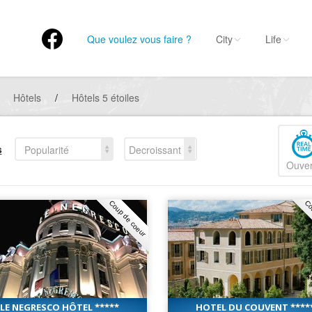
Que voulez vous faire ?
City
Life
Hôtels
/
Hôtels 5 étoiles
s
Popularité
Decroissant
Ouver
Coup de coeur
Co
LE NEGRESCO HÔTEL *****
HOTEL DU COUVENT ****