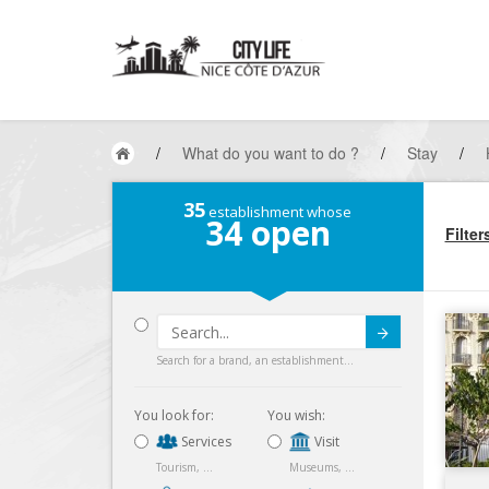
/
What do you want to do ?
/
Stay
/
35
establishment whose
34
open
Filter
Submit
Search for a brand, an establishment...
You look for:
You wish:
Services
Visit
Tourism, ...
Museums, ...