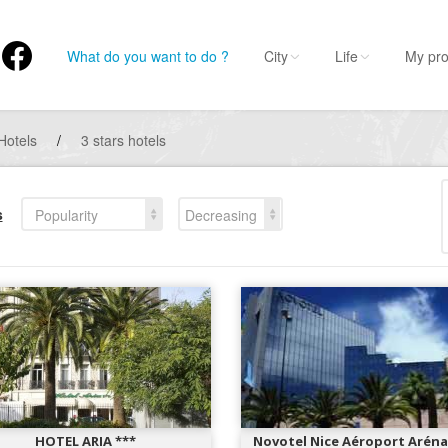
What do you want to do ?
City
Life
My pro
Hotels
/
3 stars hotels
s
Popularity
Decreasing
HOTEL ARIA ***
Novotel Nice Aéroport Aréna