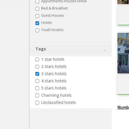
Appartments-Houses rental
Bed & Breakfast
Guest Houses
Hotels
Youth hostels
Tags
1 star hotels
2 stars hotels
3 stars hotels
4 stars hotels
5 stars hotels
Charming hotels
Unclassified hotels
Numbe