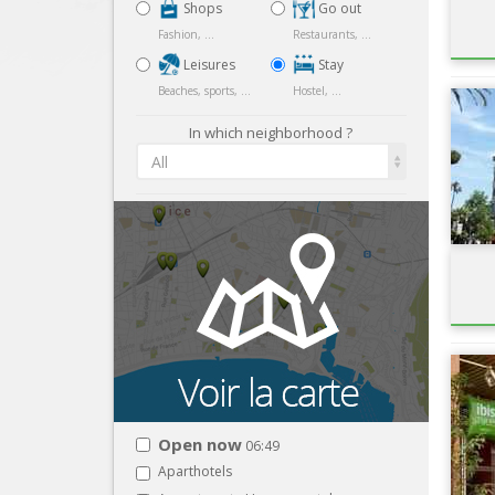
Shops
Go out
Fashion, ...
Restaurants, ...
Leisures
Stay
Beaches, sports, ...
Hostel, ...
In which neighborhood ?
All
Open now
06:49
Aparthotels