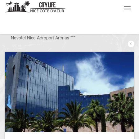
/
Que voulez vous faire ?
/
Séjourner
/
Hôtels
/
Novotel Nice Aéroport Arénas ***