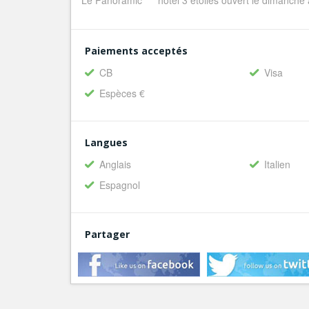
Le Panoramic *** hôtel 3 étoiles ouvert le dimanche
Paiements acceptés
CB
Visa
Espèces €
Langues
Anglais
Italien
Espagnol
Partager