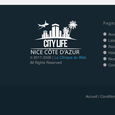
Page
Accu
List
Res
Hôt
© 2017-
2026 |
La Clinique du Web
Nice
All Rights Reserved
Con
Accueil
|
Conditio