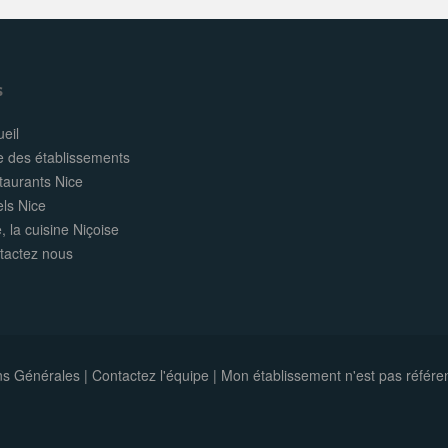
s
eil
e des établissements
taurants Nice
els Nice
, la cuisine Niçoise
tactez nous
ns Générales
|
Contactez l'équipe
|
Mon établissement n'est pas référe