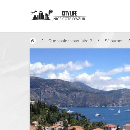
/
Que voulez vous faire ?
/
Séjourner
/