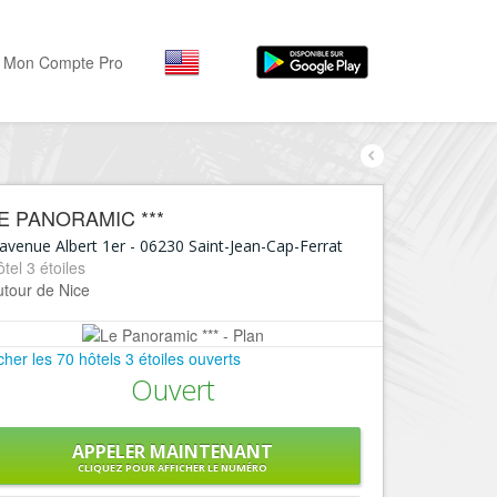
Mon Compte Pro
Par activité
Par quartiers
Nice Promenade des Angl
Séjourner
E PANORAMIC ***
Hôtels, ...
Nice Promenade du Paillo
avenue Albert 1er
-
06230
Saint-Jean-Cap-Ferrat
Visiter
tel 3 étoiles
Nice le Port
utour de Nice
Musées, ...
Nice le Vieux Nice
Sortir
Nice le Coeur de Ville
icher les 70 hôtels 3 étoiles ouverts
Restaurants, ...
Ouvert
Nice les Collines Niçoises
Commerces
Mode, ...
Nice le petit Marais Niçois
APPELER MAINTENANT
Loisirs
CLIQUEZ POUR AFFICHER LE NUMÉRO
Nice la plaine du Var
Plages, sports, ...