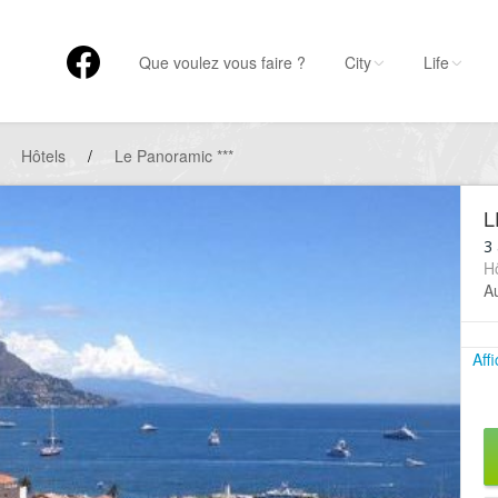
Que voulez vous faire ?
City
Life
Hôtels
/
Le Panoramic ***
L
3 
Hô
A
Aff