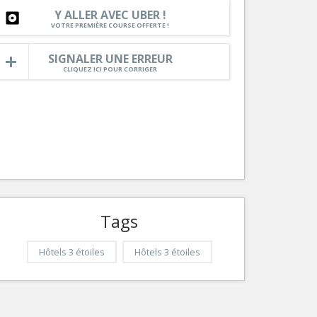
Nice le Carré d’Or
Y ALLER AVEC UBER !
Services
VOTRE PREMIÈRE COURSE OFFERTE !
Nice Aéroport
Tourisme, ...
SIGNALER UNE ERREUR
CLIQUEZ ICI POUR CORRIGER
Tags
Hôtels 3 étoiles
Hôtels 3 étoiles