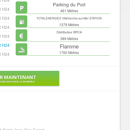
t H24
Parking du Port
t H24
461 Mètres
t H24
TOTALENERGIES Villefranche-sur-Mer STATION
SERVICES
1379 Mètres
t H24
Distributeur BPCA
t H24
389 Mètres
t H24
Flamme
1760 Mètres
t H24
ER MAINTENANT
OUR AFFICHER LE NUMÉRO