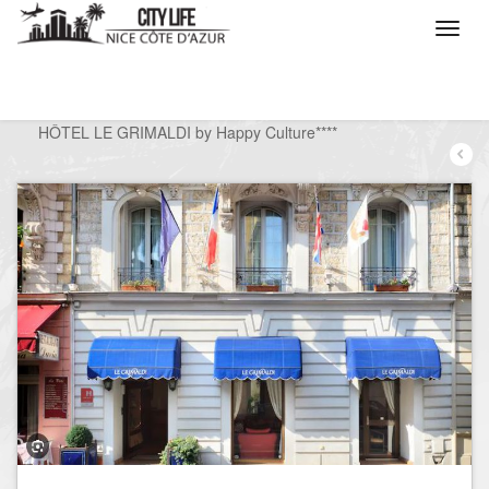
/
Que voulez vous faire ?
/
Séjourner
/
Hôtels
/
HÔTEL LE GRIMALDI by Happy Culture****