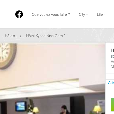
Que voulez vous faire ?
City
Life
Hôtels
/
Hôtel Kyriad Nice Gare ***
H
3
Ho
Ni
Aff