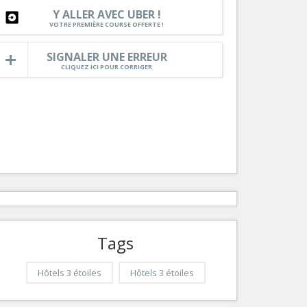
Nice le Carré d’Or
Y ALLER AVEC UBER !
Services
VOTRE PREMIÈRE COURSE OFFERTE !
Nice Aéroport
Tourisme, ...
SIGNALER UNE ERREUR
CLIQUEZ ICI POUR CORRIGER
Tags
Hôtels 3 étoiles
Hôtels 3 étoiles