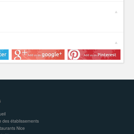
s
eil
e des établissements
taurants Nice