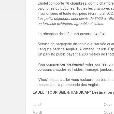
L’hôtel comporte 76 chambres, dont 3 chambres
baignoires ou douches. Toutes les chambres sont 
insonorisées et toute équipées (écran plat LCD, w
Les petits déjeuners sont servis de 6h30 à 10h3
en terrasse extérieure agréable et calme.
La réception de l’hôtel
est ouverte 24h/24h.
Service de bagagerie disponible à l'arrivée et a
Langues parlées Anglais, Allemand, Italien, Es
Un parking public payant à 200 mètres de l’hôtel 
Pour commencer idéalement votre journée, un pe
boissons chaudes et froides, fromage, jambon, o
N'hésitez pas à aller vous restaurer ou passe
massena et la promenade des Anglais.
LABEL "TOURISME & HANDICAP" Destination 
Lundi
Ouver
Mardi
Ouver