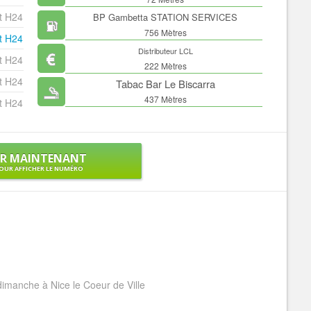
t H24
BP Gambetta STATION SERVICES
756 Mètres
t H24
Distributeur LCL
t H24
222 Mètres
t H24
Tabac Bar Le Biscarra
437 Mètres
t H24
ER MAINTENANT
OUR AFFICHER LE NUMÉRO
 dimanche à Nice le Coeur de Ville