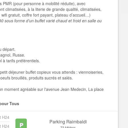
 PMR (pour personne à mobilité réduite), avec
climatisées, à la literie de grande qualité, climatisées,
ifi gratuit, coffre fort payant, plateau d’accueil…)
0 sous forme d’un buffet varié chaud et froid en salle ou
u départ.
pagnol, Russe.
à tarifs préférentiels.
tit déjeuner buffet copieux vous attends : viennoiseries,
eufs brouillés, produits sucrés et salés.
r un moment agréable sur l'avenue Jean Medecin, La place
pour Tous
t H24
Parking Raimbaldi
t H24
72 Mètres