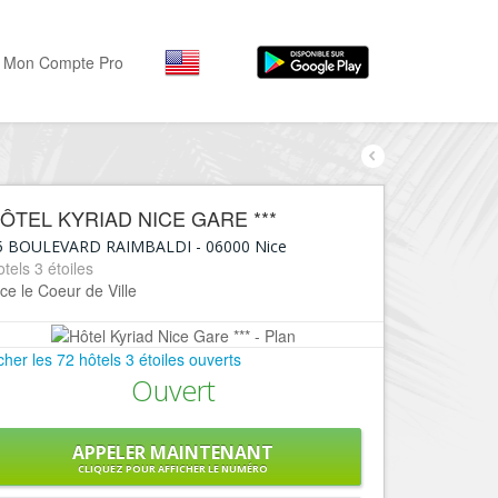
Mon Compte Pro
Par activité
Par quartiers
Nice Promenade des Angl
Séjourner
ÔTEL KYRIAD NICE GARE ***
Hôtels, ...
Nice Promenade du Paillo
5 BOULEVARD RAIMBALDI
-
06000
Nice
Visiter
tels 3 étoiles
Nice le Port
ce le Coeur de Ville
Musées, ...
Nice le Vieux Nice
Sortir
Nice le Coeur de Ville
icher les 72 hôtels 3 étoiles ouverts
Restaurants, ...
Ouvert
Nice les Collines Niçoises
Commerces
Mode, ...
Nice le petit Marais Niçois
APPELER MAINTENANT
Loisirs
CLIQUEZ POUR AFFICHER LE NUMÉRO
Nice la plaine du Var
Plages, sports, ...