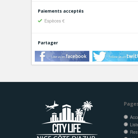
Paiements acceptés
Espèces €
Partager
Page
Accu
List
Res