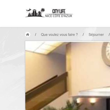
/
Que voulez vous faire ?
/
Séjourner
/